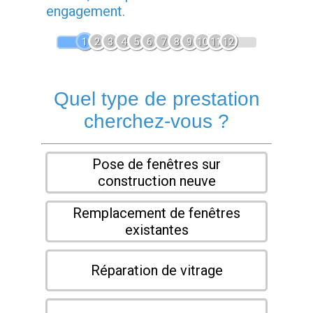
engagement.
1
2
3
4
5
6
7
8
9
10
11
12
Quel type de prestation
cherchez-vous ?
Pose de fenêtres sur
construction neuve
Remplacement de fenêtres
existantes
Réparation de vitrage