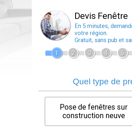
Devis Fenêtre
En 5 minutes, deman
votre région.
Gratuit, sans pub et 
1
2
3
4
5
Quel type de pr
Pose de fenêtres sur
construction neuve