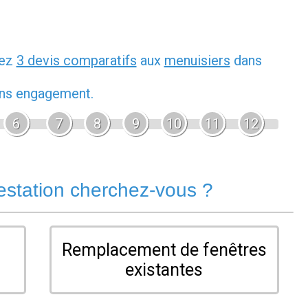
dez
3 devis comparatifs
aux
menuisiers
dans
sans engagement.
6
7
8
9
10
11
12
estation cherchez-vous ?
Remplacement de fenêtres
existantes