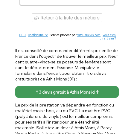
Retour à la liste des métiers
CGU
-
Confidentialité
- Service proposé par
ViteUnDevis.com
-
Vous êtes
un artisan ?
Il est conseillé de commander différents prix en Ile de
France dans l'objectif de trouver le meilleur prix. Neuf
cent quatre-vingt-seize poseurs de fenêtres sont
dans le département Essonne. Manipulez le
formulaire dans l'encart pour obtenir trois devis
gratuits près de Athis Mons (91) :
↑ 3 devis gratuit à Athis Mons ici ↑
Le prix de la prestation va dépendre en fonction du
matériel choisi : bois, alu ou PVC. La matière PVC
(polychlorure de vinyle) est le meilleur compromis
pour ses tarifs à l'instar pour une étanchéité
maximale. Sollicitez un devis à Athis Mons, à Paray
Vieille Poste, à Juvisy Sur Orge, à Savigny Sur Orge,