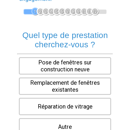
1
2
3
4
5
6
7
8
9
10
11
12
Quel type de prestation
cherchez-vous ?
Pose de fenêtres sur
construction neuve
Remplacement de fenêtres
existantes
Réparation de vitrage
Autre