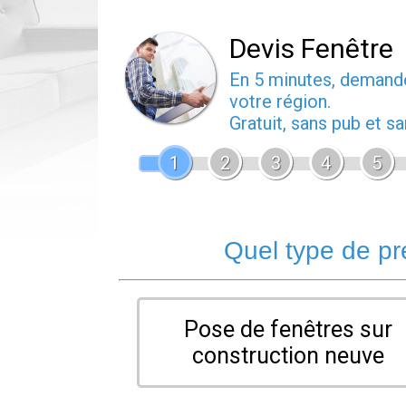
Devis Fenêtre
En 5 minutes, deman
votre région.
Gratuit, sans pub et 
1
2
3
4
5
Quel type de pr
Pose de fenêtres sur
construction neuve