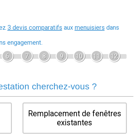
dez
3 devis comparatifs
aux
menuisiers
dans
sans engagement.
6
7
8
9
10
11
12
estation cherchez-vous ?
Remplacement de fenêtres
existantes