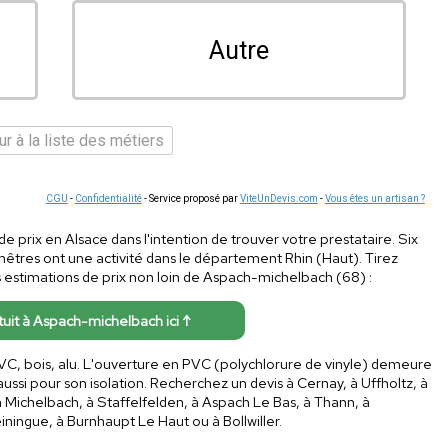
Autre
r à la liste des métiers
CGU
-
Confidentialité
- Service proposé par
ViteUnDevis.com
-
Vous êtes un artisan ?
de prix en Alsace dans l'intention de trouver votre prestataire. Six
êtres ont une activité dans le département Rhin (Haut). Tirez
des estimations de prix non loin de Aspach-michelbach (68) :
atuit à Aspach-michelbach ici ↑
 PVC, bois, alu. L'ouverture en PVC (polychlorure de vinyle) demeure
aussi pour son isolation. Recherchez un devis à Cernay, à Uffholtz, à
 Michelbach, à Staffelfelden, à Aspach Le Bas, à Thann, à
ningue, à Burnhaupt Le Haut ou à Bollwiller.