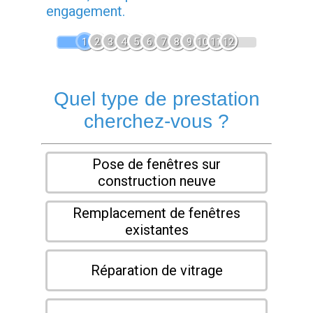
engagement.
1
2
3
4
5
6
7
8
9
10
11
12
Quel type de prestation
cherchez-vous ?
Pose de fenêtres sur
construction neuve
Remplacement de fenêtres
existantes
Réparation de vitrage