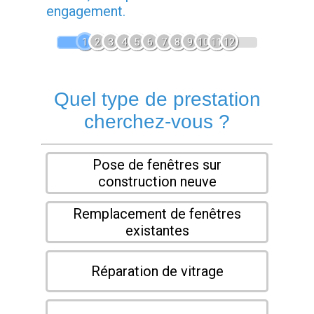
engagement.
1
2
3
4
5
6
7
8
9
10
11
12
Quel type de prestation
cherchez-vous ?
Pose de fenêtres sur
construction neuve
Remplacement de fenêtres
existantes
Réparation de vitrage