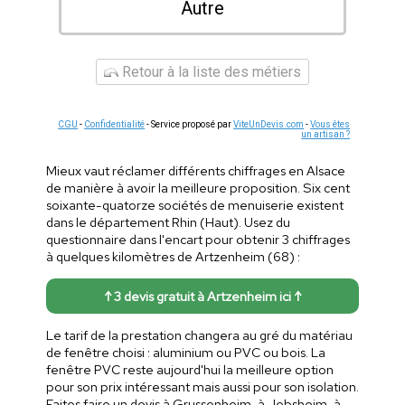
Autre
Retour à la liste des métiers
CGU
-
Confidentialité
- Service proposé par
ViteUnDevis.com
-
Vous êtes
un artisan ?
Mieux vaut réclamer différents chiffrages en Alsace
de manière à avoir la meilleure proposition. Six cent
soixante-quatorze sociétés de menuiserie existent
dans le département Rhin (Haut). Usez du
questionnaire dans l'encart pour obtenir 3 chiffrages
à quelques kilomètres de Artzenheim (68) :
↑ 3 devis gratuit à Artzenheim ici ↑
Le tarif de la prestation changera au gré du matériau
de fenêtre choisi : aluminium ou PVC ou bois. La
fenêtre PVC reste aujourd'hui la meilleure option
pour son prix intéressant mais aussi pour son isolation.
Faites faire un devis à Grussenheim, à Jebsheim, à