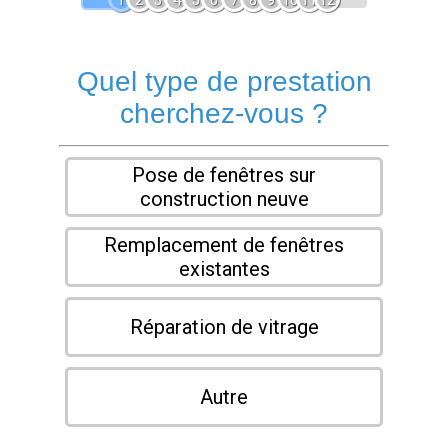
1
2
3
4
5
6
7
8
9
10
11
12
Quel type de prestation
cherchez-vous ?
Pose de fenêtres sur
construction neuve
Remplacement de fenêtres
existantes
Réparation de vitrage
Autre