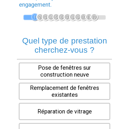
engagement.
1
2
3
4
5
6
7
8
9
10
11
12
Quel type de prestation
cherchez-vous ?
Pose de fenêtres sur
construction neuve
Remplacement de fenêtres
existantes
Réparation de vitrage