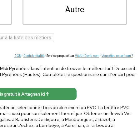
Autre
r à la liste des métiers
CGU
-
Confidentialité
- Service proposé par
ViteUnDevis.com
-
Vous êtes un artisan ?
n Midi Pyrénées dans l'intention de trouver le meilleur tarif. Deux cent
nt Pyrénées (Hautes). Complétez le questionnaire dans l'encart pour
is gratuit à Artagnan ici ↑
 matériau sélectionné : bois ou aluminium ou PVC. La fenêtre PVC
if mais aussi pour son isolement thermique. Obtenez un devis à Vic
egalas, à Rabastens De Bigorre, à Maubourguet, à Bazet, à
deres Sur L'echez, à Lembeye, à Aureilhan, à Tarbes ou à