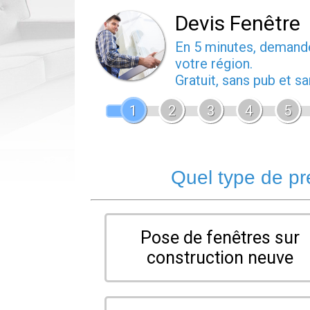
Devis Fenêtre
En 5 minutes, deman
votre région.
Gratuit, sans pub et 
1
2
3
4
5
Quel type de pr
Pose de fenêtres sur
construction neuve