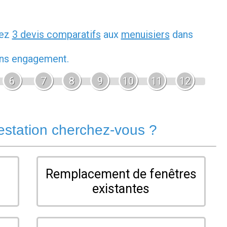
dez
3 devis comparatifs
aux
menuisiers
dans
sans engagement.
6
7
8
9
10
11
12
estation cherchez-vous ?
Remplacement de fenêtres
existantes