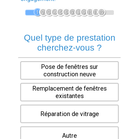
1
2
3
4
5
6
7
8
9
10
11
12
Quel type de prestation
cherchez-vous ?
Pose de fenêtres sur
construction neuve
Remplacement de fenêtres
existantes
Réparation de vitrage
Autre