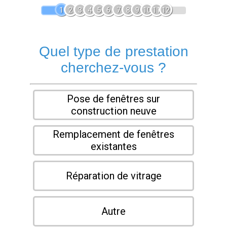
1
2
3
4
5
6
7
8
9
10
11
12
Quel type de prestation
cherchez-vous ?
Pose de fenêtres sur
construction neuve
Remplacement de fenêtres
existantes
Réparation de vitrage
Autre