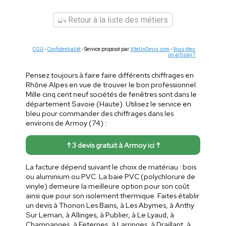
Retour à la liste des métiers
CGU
-
Confidentialité
- Service proposé par
ViteUnDevis.com
-
Vous êtes
un artisan ?
Pensez toujours à faire faire différents chiffrages en
Rhône Alpes en vue de trouver le bon professionnel.
Mille cinq cent neuf sociétés de fenêtres sont dans le
département Savoie (Haute). Utilisez le service en
bleu pour commander des chiffrages dans les
environs de Armoy (74) :
↑ 3 devis gratuit à Armoy ici ↑
La facture dépend suivant le choix de matériau : bois
ou aluminium ou PVC. La baie PVC (polychlorure de
vinyle) demeure la meilleure option pour son coût
ainsi que pour son isolement thermique. Faites établir
un devis à Thonon Les Bains, à Les Abymes, à Anthy
Sur Leman, à Allinges, à Publier, à Le Lyaud, à
Champanges, à Feternes, à Larringes, à Draillant, à