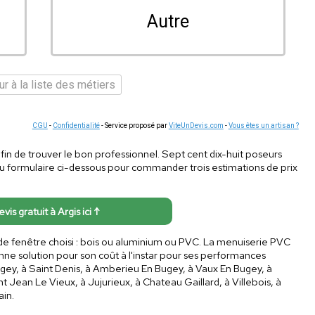
Autre
r à la liste des métiers
CGU
-
Confidentialité
- Service proposé par
ViteUnDevis.com
-
Vous êtes un artisan ?
in de trouver le bon professionnel. Sept cent dix-huit poseurs
du formulaire ci-dessous pour commander trois estimations de prix
evis gratuit à Argis ici ↑
de fenêtre choisi : bois ou aluminium ou PVC. La menuiserie PVC
ne solution pour son coût à l'instar pour ses performances
gey, à Saint Denis, à Amberieu En Bugey, à Vaux En Bugey, à
t Jean Le Vieux, à Jujurieux, à Chateau Gaillard, à Villebois, à
ain.