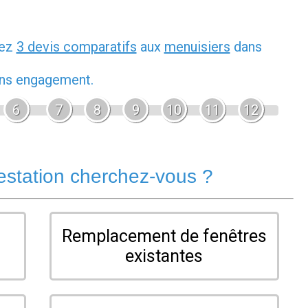
dez
3 devis comparatifs
aux
menuisiers
dans
sans engagement.
6
7
8
9
10
11
12
estation cherchez-vous ?
Remplacement de fenêtres
existantes