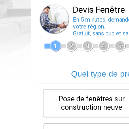
Devis Fenêtre
En 5 minutes, deman
votre région.
Gratuit, sans pub et 
1
2
3
4
5
Quel type de pr
Pose de fenêtres sur
construction neuve