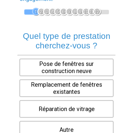
1
2
3
4
5
6
7
8
9
10
11
12
Quel type de prestation
cherchez-vous ?
Pose de fenêtres sur
construction neuve
Remplacement de fenêtres
existantes
Réparation de vitrage
Autre