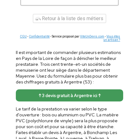
Retour à la liste des métiers
CGU
-
Confidentialité
- Service proposé par
ViteUnDevis.com
-
Vous êtes
un artisan ?
Il est important de commander plusieurs estimations
en Pays de la Loire de façon à dénicher le meilleur
prestataire. Trois cent trente-et-un sociétés de
menuiserie ont leur siège dans le département
Mayenne. Usez du formulaire plus bas pour obtenir
des chiffrages gratuits à Argentre (53) :
↑ 3 devis gratuit à Argentre ici ↑
Le tarif de la prestation va varier selon le type
d'ouverture : bois ou aluminium ou PVC. La matière
PVC (polychlorure de vinyle) sera la plus proposée
pour son coût et pour sa capacité à être étanche.
Faites établir un devis à Argentre, à Bonchamp Les
Laval, à Basse Pointe, à Louverne, à Trelivan, à