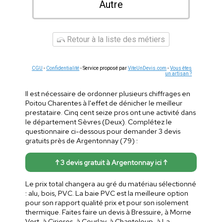
Autre
Retour à la liste des métiers
CGU
-
Confidentialité
- Service proposé par
ViteUnDevis.com
-
Vous êtes
un artisan ?
Il est nécessaire de ordonner plusieurs chiffrages en
Poitou Charentes à l'effet de dénicher le meilleur
prestataire. Cinq cent seize pros ont une activité dans
le département Sèvres (Deux). Complétez le
questionnaire ci-dessous pour demander 3 devis
gratuits près de Argentonnay (79) :
↑ 3 devis gratuit à Argentonnay ici ↑
Le prix total changera au gré du matériau sélectionné
: alu, bois, PVC. La baie PVC est la meilleure option
pour son rapport qualité prix et pour son isolement
thermique. Faites faire un devis à Bressuire, à Morne
Vert, à Cirieres, à Courlay, à Chanteloup, à La