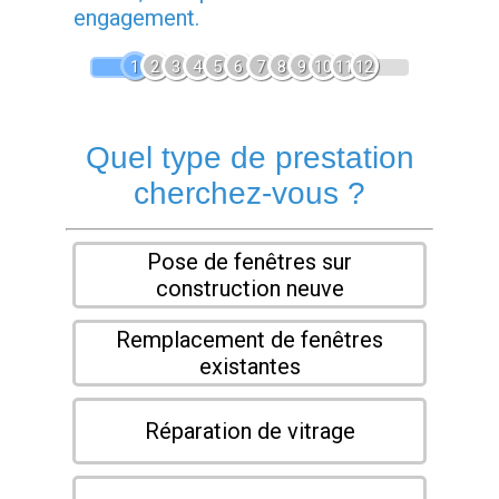
engagement.
1
2
3
4
5
6
7
8
9
10
11
12
Quel type de prestation
cherchez-vous ?
Pose de fenêtres sur
construction neuve
Remplacement de fenêtres
existantes
Réparation de vitrage