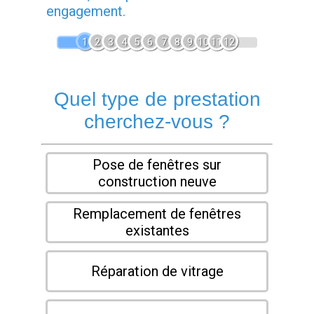
engagement.
1
2
3
4
5
6
7
8
9
10
11
12
Quel type de prestation
cherchez-vous ?
Pose de fenêtres sur
construction neuve
Remplacement de fenêtres
existantes
Réparation de vitrage