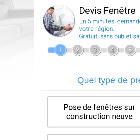
Devis Fenêtre
En 5 minutes, deman
votre région.
Gratuit, sans pub et 
1
2
3
4
5
Quel type de pr
Pose de fenêtres sur
construction neuve