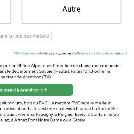
Autre
r à la liste des métiers
CGU
-
Confidentialité
- Service proposé par
ViteUnDevis.com
-
Vous êtes un artisan ?
s de prix en Rhône Alpes dans l'intention de choisir mon menuisier.
dans le département Savoie (Haute). Faites fonctionner le
 secteur de Arenthon (74) :
is gratuit à Arenthon ici ↑
 : aluminium, bois ou PVC. La matière PVC sera le meilleur
n isolation. Faites estimer un devis à Etaux, à La Roche Sur
re, à Saint Pierre En Faucigny, à Reignier Esery, à Contamine Sur
Sallaz, à Arthaz Pont Notre Dame ou à Groisy.