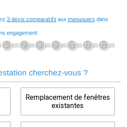
dez
3 devis comparatifs
aux
menuisiers
dans
sans engagement.
6
7
8
9
10
11
12
estation cherchez-vous ?
Remplacement de fenêtres
existantes