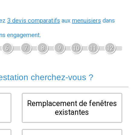
dez
3 devis comparatifs
aux
menuisiers
dans
sans engagement.
6
7
8
9
10
11
12
estation cherchez-vous ?
Remplacement de fenêtres
existantes