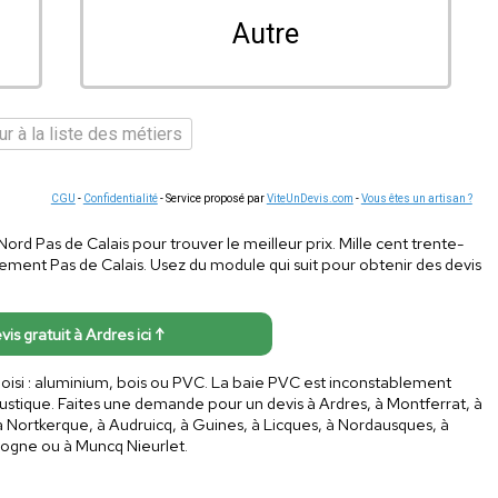
Autre
r à la liste des métiers
CGU
-
Confidentialité
- Service proposé par
ViteUnDevis.com
-
Vous êtes un artisan ?
ord Pas de Calais pour trouver le meilleur prix. Mille cent trente-
ement Pas de Calais. Usez du module qui suit pour obtenir des devis
vis gratuit à Ardres ici ↑
hoisi : aluminium, bois ou PVC. La baie PVC est inconstablement
oustique. Faites une demande pour un devis à Ardres, à Montferrat, à
 Nortkerque, à Audruicq, à Guines, à Licques, à Nordausques, à
logne ou à Muncq Nieurlet.