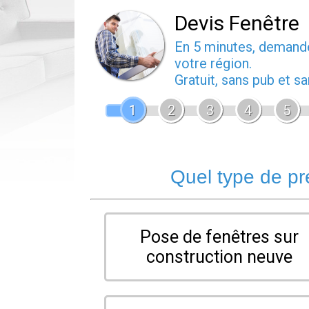
Devis Fenêtre
En 5 minutes, deman
votre région.
Gratuit, sans pub et 
1
2
3
4
5
Quel type de pr
Pose de fenêtres sur
construction neuve