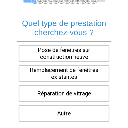
1
2
3
4
5
6
7
8
9
10
11
12
Quel type de prestation
cherchez-vous ?
Pose de fenêtres sur
construction neuve
Remplacement de fenêtres
existantes
Réparation de vitrage
Autre