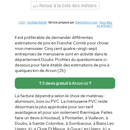
Retour à la liste des métiers
CGU
-
Confidentialité
- Service proposé par
ViteUnDevis.com
-
Vous êtes
un artisan ?
Il est préférable de demander différentes
estimations de prix en Franche Comté pour choisir
mon menuisier. Cinq cent quatre-vingt-sept
entreprises de menuiserie sont en activité dans le
département Doubs. Profitez du questionnaire ci-
dessous pour faire établir des estimations de prix à
quelques km de Arcon (25) :
↑ 3 devis gratuit à Arcon ici ↑
La facture dépendra selon le choix de matériau :
aluminium, bois ou PVC. La menuiserie PVC reste
désormais la plus appréciée pour son tarif
avantageux et pour son isolement thermique. Faites
faire un devis à Houtaud, à Pontarlier, à Vuillecin, à
Doubs, à Sainte Colombe, à Sombacour, à Bians Les
Usiers, à La Cluse Et Mijoux, à Goux Les Usiers, à La