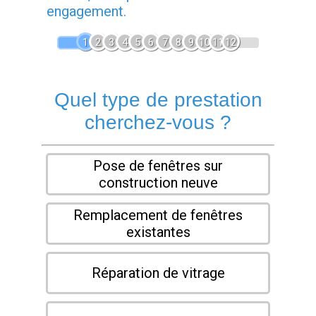
engagement.
1
2
3
4
5
6
7
8
9
10
11
12
Quel type de prestation
cherchez-vous ?
Pose de fenêtres sur
construction neuve
Remplacement de fenêtres
existantes
Réparation de vitrage