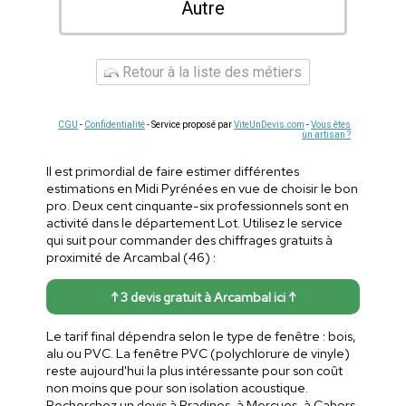
Autre
Retour à la liste des métiers
CGU
-
Confidentialité
- Service proposé par
ViteUnDevis.com
-
Vous êtes
un artisan ?
Il est primordial de faire estimer différentes
estimations en Midi Pyrénées en vue de choisir le bon
pro. Deux cent cinquante-six professionnels sont en
activité dans le département Lot. Utilisez le service
qui suit pour commander des chiffrages gratuits à
proximité de Arcambal (46) :
↑ 3 devis gratuit à Arcambal ici ↑
Le tarif final dépendra selon le type de fenêtre : bois,
alu ou PVC. La fenêtre PVC (polychlorure de vinyle)
reste aujourd'hui la plus intéressante pour son coût
non moins que pour son isolation acoustique.
Recherchez un devis à Pradines, à Mercues, à Cahors,