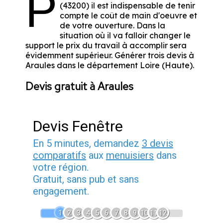
P
(43200) il est indispensable de tenir
compte le coût de main d'oeuvre et
de votre ouverture. Dans la
situation où il va falloir changer le
support le prix du travail à accomplir sera
évidemment supérieur. Générer trois devis à
Araules dans le département
Loire (Haute)
.
Devis gratuit à Araules
Devis Fenêtre
En 5 minutes, demandez
3 devis
comparatifs
aux
menuisiers
dans
votre région.
Gratuit, sans pub et sans
engagement.
1
2
3
4
5
6
7
8
9
10
11
12