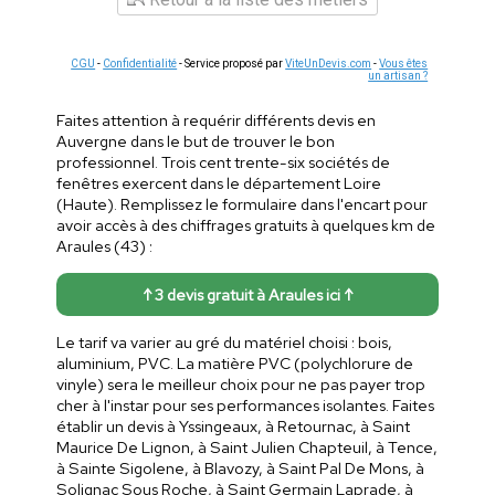
CGU
-
Confidentialité
- Service proposé par
ViteUnDevis.com
-
Vous êtes
un artisan ?
Faites attention à requérir différents devis en
Auvergne dans le but de trouver le bon
professionnel. Trois cent trente-six sociétés de
fenêtres exercent dans le département Loire
(Haute). Remplissez le formulaire dans l'encart pour
avoir accès à des chiffrages gratuits à quelques km de
Araules (43) :
↑ 3 devis gratuit à Araules ici ↑
Le tarif va varier au gré du matériel choisi : bois,
aluminium, PVC. La matière PVC (polychlorure de
vinyle) sera le meilleur choix pour ne pas payer trop
cher à l'instar pour ses performances isolantes. Faites
établir un devis à Yssingeaux, à Retournac, à Saint
Maurice De Lignon, à Saint Julien Chapteuil, à Tence,
à Sainte Sigolene, à Blavozy, à Saint Pal De Mons, à
Solignac Sous Roche, à Saint Germain Laprade, à