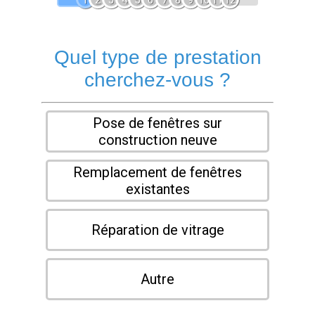
1
2
3
4
5
6
7
8
9
10
11
12
Quel type de prestation
cherchez-vous ?
Pose de fenêtres sur
construction neuve
Remplacement de fenêtres
existantes
Réparation de vitrage
Autre