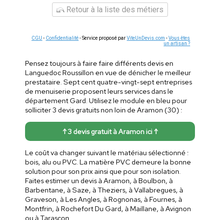
Retour à la liste des métiers
CGU
-
Confidentialité
- Service proposé par
ViteUnDevis.com
-
Vous êtes
un artisan ?
Pensez toujours à faire faire différents devis en
Languedoc Roussillon en vue de dénicher le meilleur
prestataire. Sept cent quatre-vingt-sept entreprises
de menuiserie proposent leurs services dans le
département Gard. Utilisez le module en bleu pour
solliciter 3 devis gratuits non loin de Aramon (30) :
↑ 3 devis gratuit à Aramon ici ↑
Le coût va changer suivant le matériau sélectionné :
bois, alu ou PVC. La matière PVC demeure la bonne
solution pour son prix ainsi que pour son isolation.
Faites estimer un devis à Aramon, à Boulbon, à
Barbentane, à Saze, à Theziers, à Vallabregues, à
Graveson, à Les Angles, à Rognonas, à Fournes, à
Montfrin, à Rochefort Du Gard, à Maillane, à Avignon
ou à Tarascon.