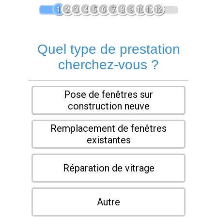
1
2
3
4
5
6
7
8
9
10
11
12
Quel type de prestation
cherchez-vous ?
Pose de fenêtres sur
construction neuve
Remplacement de fenêtres
existantes
Réparation de vitrage
Autre