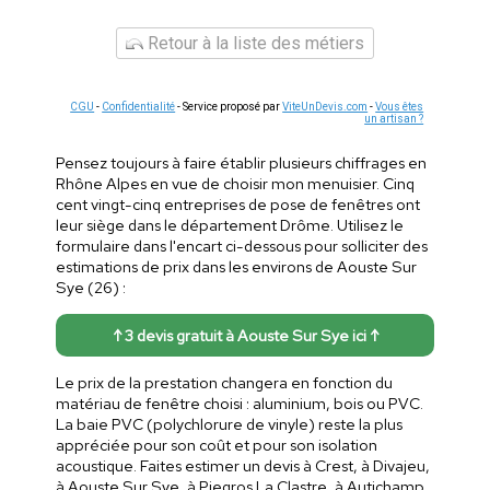
Retour à la liste des métiers
CGU
-
Confidentialité
- Service proposé par
ViteUnDevis.com
-
Vous êtes
un artisan ?
Pensez toujours à faire établir plusieurs chiffrages en
Rhône Alpes en vue de choisir mon menuisier. Cinq
cent vingt-cinq entreprises de pose de fenêtres ont
leur siège dans le département Drôme. Utilisez le
formulaire dans l'encart ci-dessous pour solliciter des
estimations de prix dans les environs de Aouste Sur
Sye (26) :
↑ 3 devis gratuit à Aouste Sur Sye ici ↑
Le prix de la prestation changera en fonction du
matériau de fenêtre choisi : aluminium, bois ou PVC.
La baie PVC (polychlorure de vinyle) reste la plus
appréciée pour son coût et pour son isolation
acoustique. Faites estimer un devis à Crest, à Divajeu,
à Aouste Sur Sye, à Piegros La Clastre, à Autichamp,