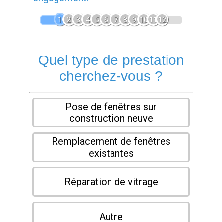
1
2
3
4
5
6
7
8
9
10
11
12
Quel type de prestation
cherchez-vous ?
Pose de fenêtres sur
construction neuve
Remplacement de fenêtres
existantes
Réparation de vitrage
Autre