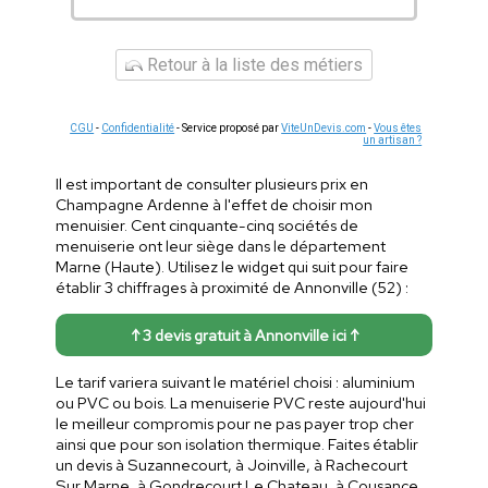
Retour à la liste des métiers
CGU
-
Confidentialité
- Service proposé par
ViteUnDevis.com
-
Vous êtes
un artisan ?
Il est important de consulter plusieurs prix en
Champagne Ardenne à l'effet de choisir mon
menuisier. Cent cinquante-cinq sociétés de
menuiserie ont leur siège dans le département
Marne (Haute). Utilisez le widget qui suit pour faire
établir 3 chiffrages à proximité de Annonville (52) :
↑ 3 devis gratuit à Annonville ici ↑
Le tarif variera suivant le matériel choisi : aluminium
ou PVC ou bois. La menuiserie PVC reste aujourd'hui
le meilleur compromis pour ne pas payer trop cher
ainsi que pour son isolation thermique. Faites établir
un devis à Suzannecourt, à Joinville, à Rachecourt
Sur Marne, à Gondrecourt Le Chateau, à Cousance,