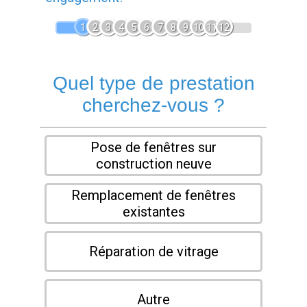
1
2
3
4
5
6
7
8
9
10
11
12
Quel type de prestation
cherchez-vous ?
Pose de fenêtres sur
construction neuve
Remplacement de fenêtres
existantes
Réparation de vitrage
Autre