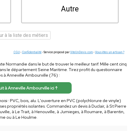
Autre
r à la liste des métiers
CGU
-
Confidentialité
- Service proposé par
ViteUnDevis.com
-
Vous êtes un artisan ?
te Normandie dans le but de trouver le meilleur tarif. Mille cent cinq
dans le département Seine Maritime. Tirez profit du questionnaire
s à Anneville Ambourville (76) :
uit à Anneville Ambourville ici ↑
hoisi : PVC, bois, alu. L'ouverture en PVC (polychlorure de vinyle)
 ses propriétés isolantes. Commandez un devis à Duclair, à St Pierre
ouville, à Le Trait, à Henouville, à Jumieges, à Roumare, à Barentin,
omme ou à Le Houlme.