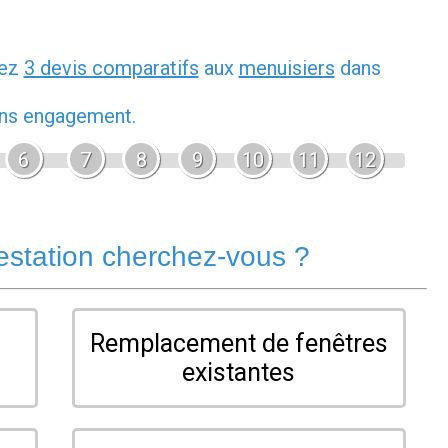
dez
3 devis comparatifs
aux
menuisiers
dans
sans engagement.
6
7
8
9
10
11
12
estation cherchez-vous ?
Remplacement de fenêtres
existantes