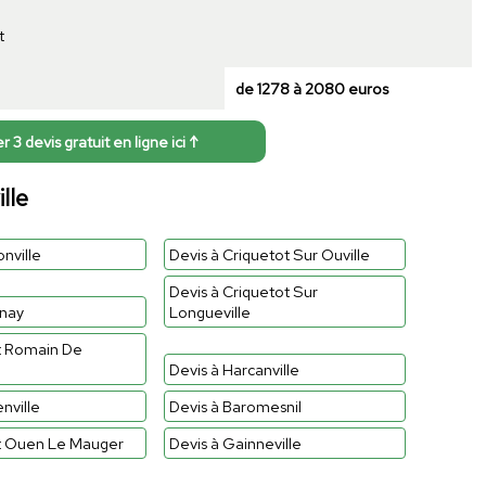
t
de 1278 à 2080 euros
3 devis gratuit en ligne ici ↑
lle
nville
Devis à Criquetot Sur Ouville
Devis à Criquetot Sur
enay
Longueville
nt Romain De
Devis à Harcanville
nville
Devis à Baromesnil
nt Ouen Le Mauger
Devis à Gainneville