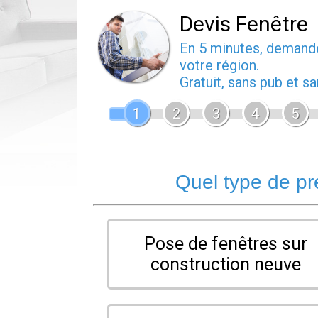
Devis Fenêtre
En 5 minutes, deman
votre région.
Gratuit, sans pub et 
1
2
3
4
5
Quel type de pr
Pose de fenêtres sur
construction neuve