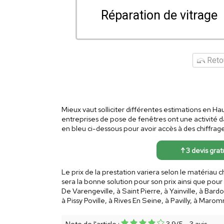
Réparation de vitrage
Retou
Mieux vaut solliciter différentes estimations en Hau
entreprises de pose de fenêtres ont une activité 
en bleu ci-dessous pour avoir accès à des chiffrage
↑ 3 devis grat
Le prix de la prestation variera selon le matériau c
sera la bonne solution pour son prix ainsi que pour
De Varengeville, à Saint Pierre, à Yainville, à Bard
à Pissy Poville, à Rives En Seine, à Pavilly, à Mar
Note de l'article :
3.9
/
5
-
3
avis