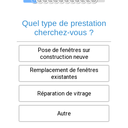
1
2
3
4
5
6
7
8
9
10
11
12
Quel type de prestation
cherchez-vous ?
Pose de fenêtres sur
construction neuve
Remplacement de fenêtres
existantes
Réparation de vitrage
Autre