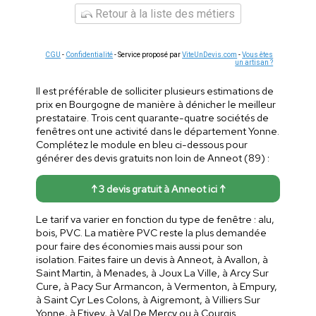
Retour à la liste des métiers
CGU
-
Confidentialité
- Service proposé par
ViteUnDevis.com
-
Vous êtes
un artisan ?
Il est préférable de solliciter plusieurs estimations de
prix en Bourgogne de manière à dénicher le meilleur
prestataire. Trois cent quarante-quatre sociétés de
fenêtres ont une activité dans le département Yonne.
Complétez le module en bleu ci-dessous pour
générer des devis gratuits non loin de Anneot (89) :
↑ 3 devis gratuit à Anneot ici ↑
Le tarif va varier en fonction du type de fenêtre : alu,
bois, PVC. La matière PVC reste la plus demandée
pour faire des économies mais aussi pour son
isolation. Faites faire un devis à Anneot, à Avallon, à
Saint Martin, à Menades, à Joux La Ville, à Arcy Sur
Cure, à Pacy Sur Armancon, à Vermenton, à Empury,
à Saint Cyr Les Colons, à Aigremont, à Villiers Sur
Yonne, à Etivey, à Val De Mercy ou à Courgis.