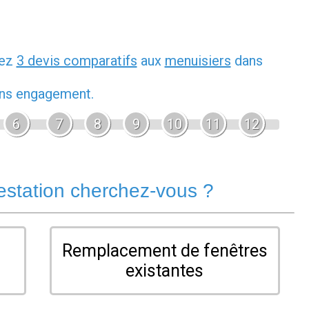
dez
3 devis comparatifs
aux
menuisiers
dans
sans engagement.
6
7
8
9
10
11
12
estation cherchez-vous ?
Remplacement de fenêtres
existantes