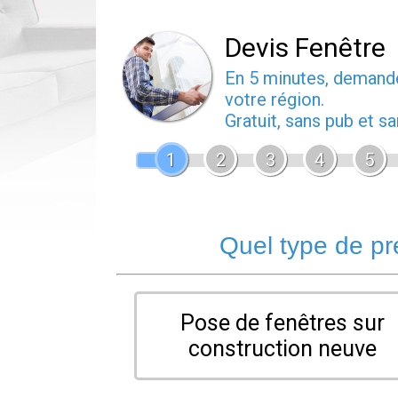
Devis Fenêtre
En 5 minutes, deman
votre région.
Gratuit, sans pub et 
1
2
3
4
5
Quel type de pr
Pose de fenêtres sur
construction neuve