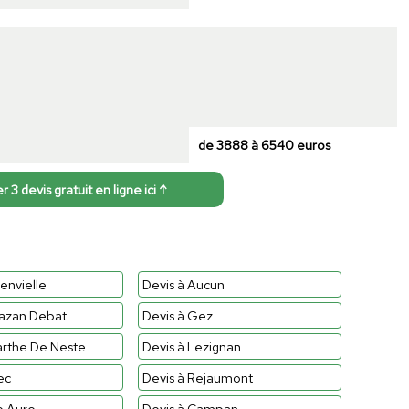
de 3888 à 6540 euros
3 devis gratuit en ligne ici ↑
envielle
Devis à Aucun
bazan Debat
Devis à Gez
arthe De Neste
Devis à Lezignan
ec
Devis à Rejaumont
le Aure
Devis à Campan