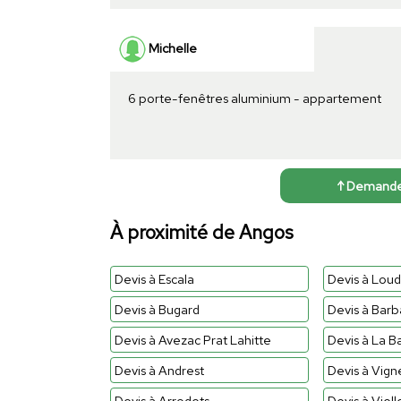
Michelle
6 porte-fenêtres aluminium - appartement
↑ Demander 
À proximité de Angos
Devis à Escala
Devis à Loud
Devis à Bugard
Devis à Bar
Devis à Avezac Prat Lahitte
Devis à La B
Devis à Andrest
Devis à Vign
Devis à Arrodets
Devis à Viel