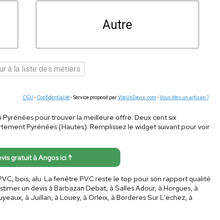
Autre
r à la liste des métiers
CGU
-
Confidentialité
- Service proposé par
ViteUnDevis.com
-
Vous êtes un artisan ?
idi Pyrénées pour trouver la meilleure offre. Deux cent six
artement Pyrénées (Hautes). Remplissez le widget suivant pour voir
vis gratuit à Angos ici ↑
: PVC, bois, alu. La fenêtre PVC reste le top pour son rapport qualité
s estimer un devis à Barbazan Debat, à Salles Adour, à Horgues, à
eaux, à Juillan, à Louey, à Orleix, à Borderes Sur L'echez, à