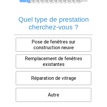
1
2
3
4
5
6
7
8
9
10
11
12
Quel type de prestation
cherchez-vous ?
Pose de fenêtres sur
construction neuve
Remplacement de fenêtres
existantes
Réparation de vitrage
Autre