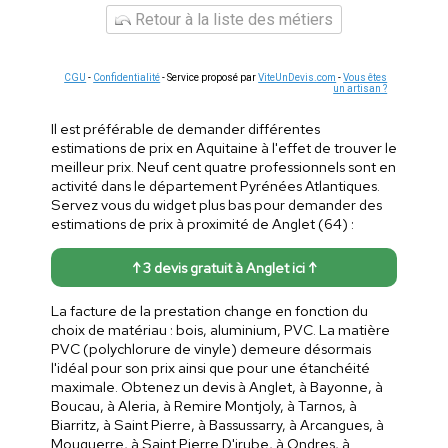
Retour à la liste des métiers
CGU
-
Confidentialité
- Service proposé par
ViteUnDevis.com
-
Vous êtes
un artisan ?
Il est préférable de demander différentes
estimations de prix en Aquitaine à l'effet de trouver le
meilleur prix. Neuf cent quatre professionnels sont en
activité dans le département Pyrénées Atlantiques.
Servez vous du widget plus bas pour demander des
estimations de prix à proximité de Anglet (64) :
↑ 3 devis gratuit à Anglet ici ↑
La facture de la prestation change en fonction du
choix de matériau : bois, aluminium, PVC. La matière
PVC (polychlorure de vinyle) demeure désormais
l'idéal pour son prix ainsi que pour une étanchéité
maximale. Obtenez un devis à Anglet, à Bayonne, à
Boucau, à Aleria, à Remire Montjoly, à Tarnos, à
Biarritz, à Saint Pierre, à Bassussarry, à Arcangues, à
Mouguerre, à Saint Pierre D'irube, à Ondres, à