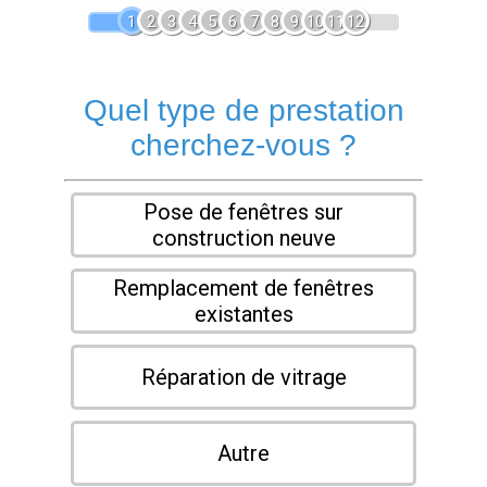
1
2
3
4
5
6
7
8
9
10
11
12
Quel type de prestation
cherchez-vous ?
Pose de fenêtres sur
construction neuve
Remplacement de fenêtres
existantes
Réparation de vitrage
Autre