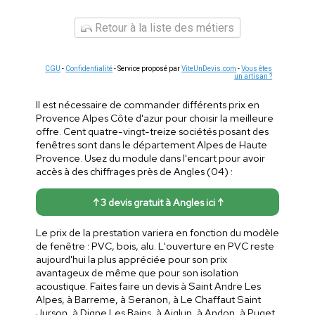
Retour à la liste des métiers
CGU
-
Confidentialité
- Service proposé par
ViteUnDevis.com
-
Vous êtes
un artisan ?
Il est nécessaire de commander différents prix en
Provence Alpes Côte d'azur pour choisir la meilleure
offre. Cent quatre-vingt-treize sociétés posant des
fenêtres sont dans le département Alpes de Haute
Provence. Usez du module dans l'encart pour avoir
accès à des chiffrages près de Angles (04) :
↑ 3 devis gratuit à Angles ici ↑
Le prix de la prestation variera en fonction du modèle
de fenêtre : PVC, bois, alu. L'ouverture en PVC reste
aujourd'hui la plus appréciée pour son prix
avantageux de même que pour son isolation
acoustique. Faites faire un devis à Saint Andre Les
Alpes, à Barreme, à Seranon, à Le Chaffaut Saint
Jurson, à Digne Les Bains, à Aiglun, à Andon, à Puget