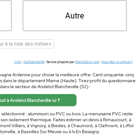
Autre
r à la liste des métiers
CGU
-
Confidentialité
- Service proposé par
ViteUnDevis.com
-
Vous êtes un artisan ?
agne Ardenne pour choisir la meilleure offre. Cent cinquante-cinq
s dans le département Marne (Haute). Tirez profit du questionnaire
ans le secteur de Andelot Blancheville (52) :
tuit à Andelot Blancheville ici ↑
au sélectionné : aluminium ou PVC ou bois. La menuiserie PVC reste
r son isolement thermique. Faites estimer un devis à Rimaucourt, à
nt Villiers, à Vignory, à Biesles, à Chaumont, à Clefmont, à Liffol
inville, à Bazoilles Sur Meuse ou à Is En Bassigny.