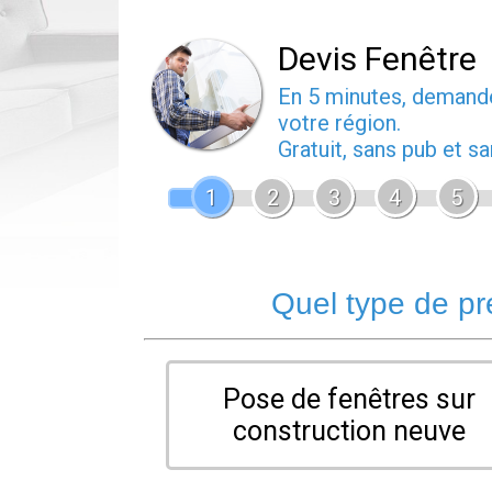
Devis Fenêtre
En 5 minutes, deman
votre région.
Gratuit, sans pub et 
1
2
3
4
5
Quel type de pr
Pose de fenêtres sur
construction neuve