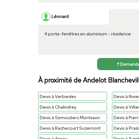
Léonard
4 porte-fenêtres en aluminium - résidence
↑ Demander 
À proximité de Andelot Blanchevil
Devis à Verbiesles
Devis à Rivi
Devis à Chalindrey
Devis à Villie
Devis à Semoutiers Montsaon
Devis à Pie
Devis à Rachecourt Suzemont
Devis à Prasl
Devis à Aprey
Devis à Saint