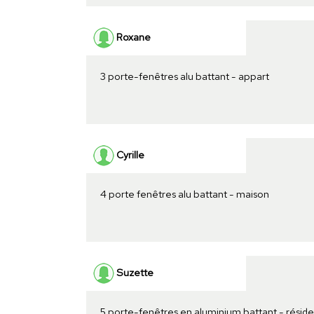
Roxane
3 porte-fenêtres alu battant - appart
Cyrille
4 porte fenêtres alu battant - maison
Suzette
5 porte-fenêtres en aluminium battant - résid