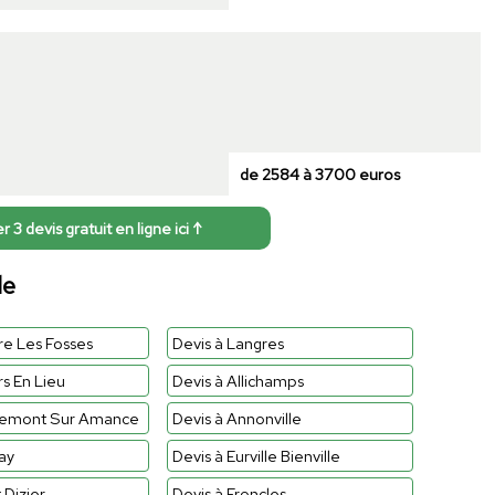
de 2584 à 3700 euros
3 devis gratuit en ligne ici ↑
le
ere Les Fosses
Devis à Langres
rs En Lieu
Devis à Allichamps
rremont Sur Amance
Devis à Annonville
ay
Devis à Eurville Bienville
 Dizier
Devis à Froncles