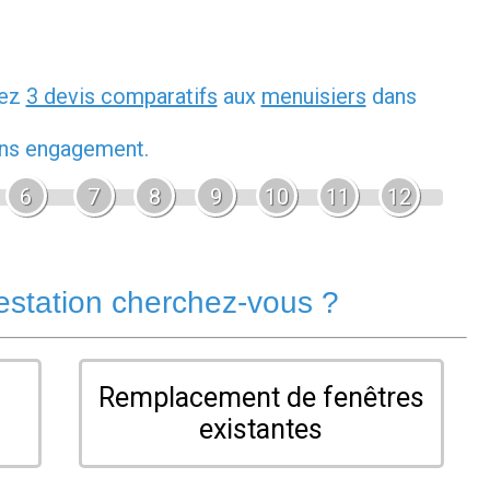
dez
3 devis comparatifs
aux
menuisiers
dans
sans engagement.
6
7
8
9
10
11
12
estation cherchez-vous ?
Remplacement de fenêtres
existantes