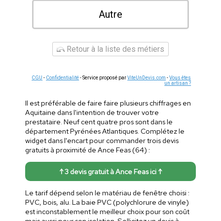
Autre
Retour à la liste des métiers
CGU
-
Confidentialité
- Service proposé par
ViteUnDevis.com
-
Vous êtes
un artisan ?
Il est préférable de faire faire plusieurs chiffrages en
Aquitaine dans l'intention de trouver votre
prestataire. Neuf cent quatre pros sont dans le
département Pyrénées Atlantiques. Complétez le
widget dans l'encart pour commander trois devis
gratuits à proximité de Ance Feas (64) :
↑ 3 devis gratuit à Ance Feas ici ↑
Le tarif dépend selon le matériau de fenêtre choisi :
PVC, bois, alu. La baie PVC (polychlorure de vinyle)
est inconstablement le meilleur choix pour son coût
mais aussi pour son isolation. Sollicitez un devis à