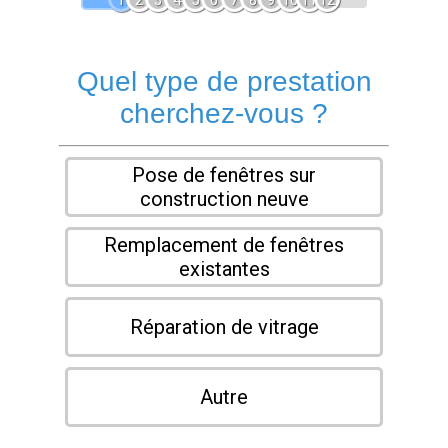
1
2
3
4
5
6
7
8
9
10
11
12
Quel type de prestation
cherchez-vous ?
Pose de fenêtres sur
construction neuve
Remplacement de fenêtres
existantes
Réparation de vitrage
Autre