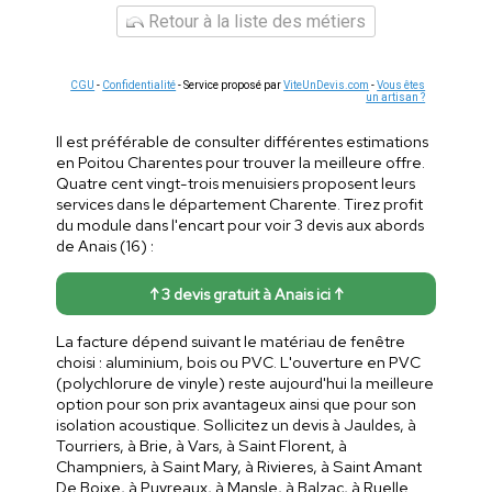
Retour à la liste des métiers
CGU
-
Confidentialité
- Service proposé par
ViteUnDevis.com
-
Vous êtes
un artisan ?
Il est préférable de consulter différentes estimations
en Poitou Charentes pour trouver la meilleure offre.
Quatre cent vingt-trois menuisiers proposent leurs
services dans le département Charente. Tirez profit
du module dans l'encart pour voir 3 devis aux abords
de Anais (16) :
↑ 3 devis gratuit à Anais ici ↑
La facture dépend suivant le matériau de fenêtre
choisi : aluminium, bois ou PVC. L'ouverture en PVC
(polychlorure de vinyle) reste aujourd'hui la meilleure
option pour son prix avantageux ainsi que pour son
isolation acoustique. Sollicitez un devis à Jauldes, à
Tourriers, à Brie, à Vars, à Saint Florent, à
Champniers, à Saint Mary, à Rivieres, à Saint Amant
De Boixe, à Puyreaux, à Mansle, à Balzac, à Ruelle