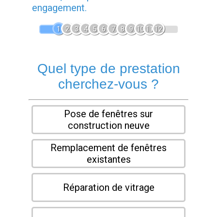
engagement.
1
2
3
4
5
6
7
8
9
10
11
12
Quel type de prestation
cherchez-vous ?
Pose de fenêtres sur
construction neuve
Remplacement de fenêtres
existantes
Réparation de vitrage