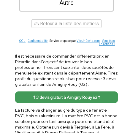
Autre
Retour à la liste des métiers
CGU
-
Confidentialité
- Service proposé par
ViteUnDevis.com
-
Vous êtes
un artisan ?
Il est nécessaire de commander différents prix en
Picardie dans l'objectif de trouver le bon
professionnel. Trois cent soixante-deux sociétés de
menuiserie existent dans le département Aisne. Tirez
profit du questionnaire plus bas pour recevoir 3 devis
gratuits non loin de Amigny Rouy (02) :
↑ 3 devis gratuit à Amigny Rouy ici ↑
La facture va changer au gré du type de fenêtre :
PVC, bois ou aluminium. La matière PVC est la bonne
solution pour son tarif ainsi que pour une étanchéité
maximale. Obtenez un devis à Tergnier, à La Fere, à
Viry Noureuil, à Frieres Faillouel, à Travecy, à