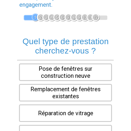
engagement.
1
2
3
4
5
6
7
8
9
10
11
12
Quel type de prestation
cherchez-vous ?
Pose de fenêtres sur
construction neuve
Remplacement de fenêtres
existantes
Réparation de vitrage