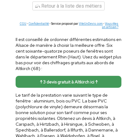
Retour à la liste des métiers
CGU
-
Confidentialité
- Service proposé par
ViteUnDevis.com
-
Vous êtes
un artisan ?
Il est conseillé de ordonner différentes estimations en
Alsace de manière à choisir la meilleure offre. Six
cent soixante-quatorze poseurs de fenêtres sont
dans le département Rhin (Haut). Usez du widget plus
bas pour voir des chiffrages gratuits aux abords de
Altkirch (68) :
↑ 3 devis gratuit à Altkirch ici ↑
Le tarif de la prestation varie suivant le type de
fenêtre : aluminium, bois ou PVC. La baie PVC
(polychlorure de vinyle) demeure désormais la
bonne solution pour son tarif comme pour ses
propriétés isolantes. Obtenez un devis à Altkirch, à
Carspach, à Hirtzbach, à Hirsingue, à Schwoben, à
Spechbach, à Ballersdorf, à Illfurth, à Dannemarie, à
Wahlbach, à Friesen, à Waldighofen, à Bisel, à