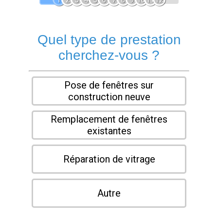
1
2
3
4
5
6
7
8
9
10
11
12
Quel type de prestation
cherchez-vous ?
Pose de fenêtres sur
construction neuve
Remplacement de fenêtres
existantes
Réparation de vitrage
Autre