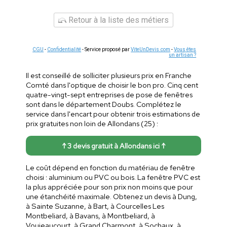
Retour à la liste des métiers
CGU
-
Confidentialité
- Service proposé par
ViteUnDevis.com
-
Vous êtes
un artisan ?
Il est conseillé de solliciter plusieurs prix en Franche
Comté dans l'optique de choisir le bon pro. Cinq cent
quatre-vingt-sept entreprises de pose de fenêtres
sont dans le département Doubs. Complétez le
service dans l'encart pour obtenir trois estimations de
prix gratuites non loin de Allondans (25) :
↑ 3 devis gratuit à Allondans ici ↑
Le coût dépend en fonction du matériau de fenêtre
choisi : aluminium ou PVC ou bois. La fenêtre PVC est
la plus appréciée pour son prix non moins que pour
une étanchéité maximale. Obtenez un devis à Dung,
à Sainte Suzanne, à Bart, à Courcelles Les
Montbeliard, à Bavans, à Montbeliard, à
Voujeaucourt, à Grand Charmont, à Sochaux, à