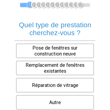
1
2
3
4
5
6
7
8
9
10
11
12
Quel type de prestation
cherchez-vous ?
Pose de fenêtres sur
construction neuve
Remplacement de fenêtres
existantes
Réparation de vitrage
Autre