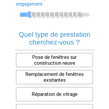
engagement.
1
2
3
4
5
6
7
8
9
10
11
12
Quel type de prestation
cherchez-vous ?
Pose de fenêtres sur
construction neuve
Remplacement de fenêtres
existantes
Réparation de vitrage