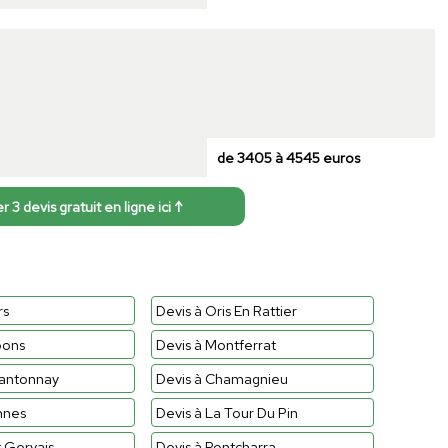
de 3405 à 4545 euros
3 devis gratuit en ligne ici ↑
rs
Devis à Oris En Rattier
bons
Devis à Montferrat
rantonnay
Devis à Chamagnieu
nnes
Devis à La Tour Du Pin
t Gervais
Devis à Pontcharra