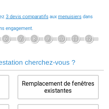
dez
3 devis comparatifs
aux
menuisiers
dans
sans engagement.
6
7
8
9
10
11
12
estation cherchez-vous ?
Remplacement de fenêtres
existantes