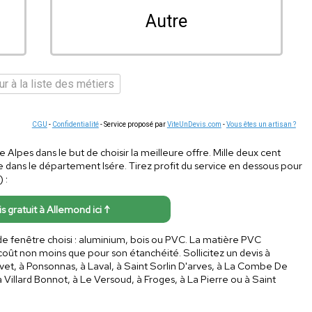
Autre
r à la liste des métiers
CGU
-
Confidentialité
- Service proposé par
ViteUnDevis.com
-
Vous êtes un artisan ?
e Alpes dans le but de choisir la meilleure offre. Mille deux cent
 dans le département Isére. Tirez profit du service en dessous pour
 :
is gratuit à Allemond ici ↑
de fenêtre choisi : aluminium, bois ou PVC. La matière PVC
oût non moins que pour son étanchéité. Sollicitez un devis à
avet, à Ponsonnas, à Laval, à Saint Sorlin D'arves, à La Combe De
Villard Bonnot, à Le Versoud, à Froges, à La Pierre ou à Saint