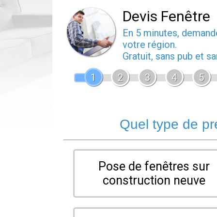
Devis Fenêtre
En 5 minutes, deman
votre région.
Gratuit, sans pub et 
1
2
3
4
5
Quel type de pr
Pose de fenêtres sur
construction neuve