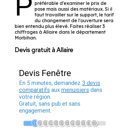
P
préférable d'examiner le prix de
pose mais aussi des matériaux. Si il
faut travailler sur le support, le tarif
du changement de l'ouverture sera
bien entendu plus élevé. Faites réaliser 3
chiffrages à Allaire dans le département
Morbihan
.
Devis gratuit à Allaire
Devis Fenêtre
En 5 minutes, demandez
3 devis
comparatifs
aux
menuisiers
dans
votre région.
Gratuit, sans pub et sans
engagement.
1
2
3
4
5
6
7
8
9
10
11
12