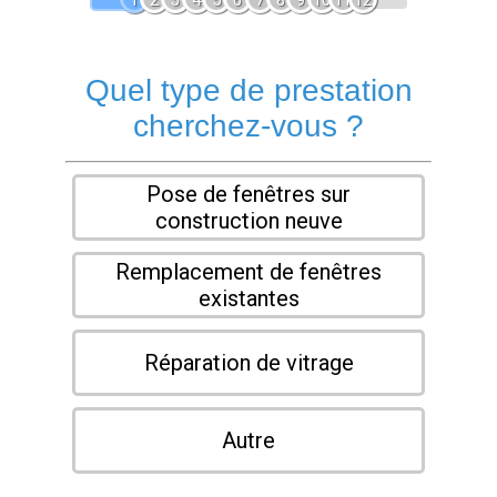
1
2
3
4
5
6
7
8
9
10
11
12
Quel type de prestation
cherchez-vous ?
Pose de fenêtres sur
construction neuve
Remplacement de fenêtres
existantes
Réparation de vitrage
Autre