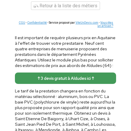
Retour à la liste des métiers
CGU
-
Confidentialité
- Service proposé par
ViteUnDevis.com
-
Vous êtes
un artisan ?
Il est important de requérir plusieurs prix en Aquitaine
à l'effet de trouver votre prestataire. Neuf cent
quatre entreprises de menuiserie proposent des
prestations dans le département Pyrénées
Atlantiques. Utilisez le module plus bas pour solliciter
des estimations de prix aux abords de Aldudes (64) :
↑ 3 devis gratuit à Aldudes ici ↑
Le tarif de la prestation changera en fonction du
matériau sélectionné : aluminium, bois ou PVC. La
baie PVC (polychlorure de vinyle) reste aujourd'hui la
plus proposée pour son rapport qualité prix ainsi que
pour son isolement thermique. Obtenez un devis à
Saint Etienne De Baigorry, à Uhart Cize, à Osses, à
Saint Jean Pied De Port, à Saint Michel, à Louhossoa,
à Itxassou, à Mendionde, à Ainhoa, à Cambo Les