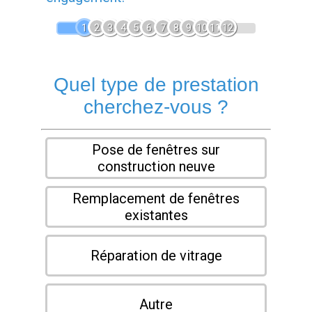
1
2
3
4
5
6
7
8
9
10
11
12
Quel type de prestation
cherchez-vous ?
Pose de fenêtres sur
construction neuve
Remplacement de fenêtres
existantes
Réparation de vitrage
Autre