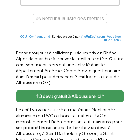
Retour à la liste des métiers
CGU
-
Confidentialité
- Service proposé par
ViteUnDevis.com
-
Vous êtes
un artisan ?
Pensez toujours à solliciter plusieurs prix en Rhône
Alpes de manière à trouver la meilleure offre. Quatre
cent sept menuisiers ont une activité dans le
département Ardéche. Complétez le questionnaire
dans l'encart pour demander 3 chiffrages autour de
Alboussiere (07) :
↑ 3 devis gratuit à Alboussiere ici ↑
Le coût va varier au gré du matériau sélectionné :
aluminium ou PVC ou bois. La matière PVC est
inconstablement l'idéal pour son tarif mais aussi pour
ses propriétés isolantes. Recherchez un devis à
Alboussiere, à Saint Barthelemy Grozon, à Saint
Peray, à Vernoux En Vivarais, à Cornas, à Plats, à