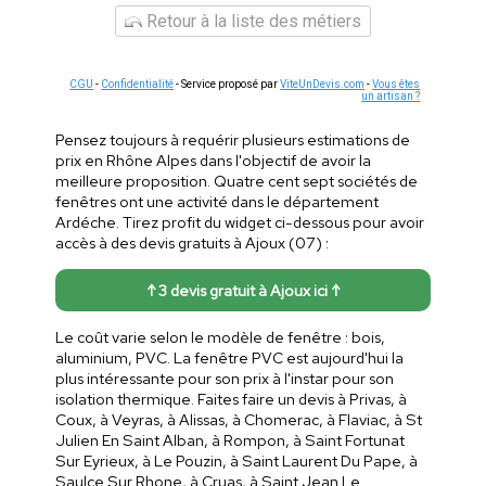
Retour à la liste des métiers
CGU
-
Confidentialité
- Service proposé par
ViteUnDevis.com
-
Vous êtes
un artisan ?
Pensez toujours à requérir plusieurs estimations de
prix en Rhône Alpes dans l'objectif de avoir la
meilleure proposition. Quatre cent sept sociétés de
fenêtres ont une activité dans le département
Ardéche. Tirez profit du widget ci-dessous pour avoir
accès à des devis gratuits à Ajoux (07) :
↑ 3 devis gratuit à Ajoux ici ↑
Le coût varie selon le modèle de fenêtre : bois,
aluminium, PVC. La fenêtre PVC est aujourd'hui la
plus intéressante pour son prix à l'instar pour son
isolation thermique. Faites faire un devis à Privas, à
Coux, à Veyras, à Alissas, à Chomerac, à Flaviac, à St
Julien En Saint Alban, à Rompon, à Saint Fortunat
Sur Eyrieux, à Le Pouzin, à Saint Laurent Du Pape, à
Saulce Sur Rhone, à Cruas, à Saint Jean Le