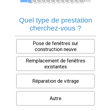
1
2
3
4
5
6
7
8
9
10
11
12
Quel type de prestation
cherchez-vous ?
Pose de fenêtres sur
construction neuve
Remplacement de fenêtres
existantes
Réparation de vitrage
Autre