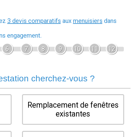
dez
3 devis comparatifs
aux
menuisiers
dans
sans engagement.
6
7
8
9
10
11
12
estation cherchez-vous ?
Remplacement de fenêtres
existantes