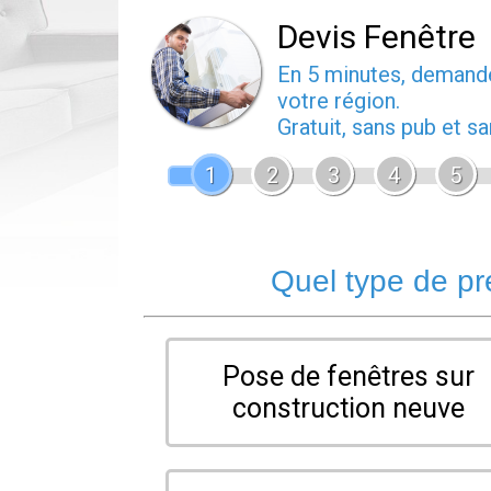
Devis Fenêtre
En 5 minutes, deman
votre région.
Gratuit, sans pub et 
1
2
3
4
5
Quel type de pr
Pose de fenêtres sur
construction neuve