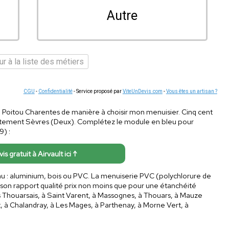
Autre
r à la liste des métiers
CGU
-
Confidentialité
- Service proposé par
ViteUnDevis.com
-
Vous êtes un artisan ?
 en Poitou Charentes de manière à choisir mon menuisier. Cinq cent
partement Sèvres (Deux). Complétez le module en bleu pour
) :
is gratuit à Airvault ici ↑
au : aluminium, bois ou PVC. La menuiserie PVC (polychlorure de
 son rapport qualité prix non moins que pour une étanchéité
s Thouarsais, à Saint Varent, à Massognes, à Thouars, à Mauze
, à Chalandray, à Les Mages, à Parthenay, à Morne Vert, à