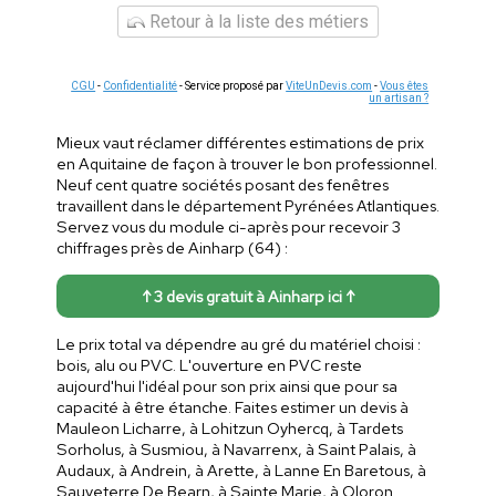
Retour à la liste des métiers
CGU
-
Confidentialité
- Service proposé par
ViteUnDevis.com
-
Vous êtes
un artisan ?
Mieux vaut réclamer différentes estimations de prix
en Aquitaine de façon à trouver le bon professionnel.
Neuf cent quatre sociétés posant des fenêtres
travaillent dans le département Pyrénées Atlantiques.
Servez vous du module ci-après pour recevoir 3
chiffrages près de Ainharp (64) :
↑ 3 devis gratuit à Ainharp ici ↑
Le prix total va dépendre au gré du matériel choisi :
bois, alu ou PVC. L'ouverture en PVC reste
aujourd'hui l'idéal pour son prix ainsi que pour sa
capacité à être étanche. Faites estimer un devis à
Mauleon Licharre, à Lohitzun Oyhercq, à Tardets
Sorholus, à Susmiou, à Navarrenx, à Saint Palais, à
Audaux, à Andrein, à Arette, à Lanne En Baretous, à
Sauveterre De Bearn, à Sainte Marie, à Oloron