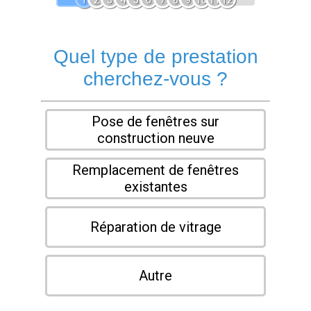
1
2
3
4
5
6
7
8
9
10
11
12
Quel type de prestation
cherchez-vous ?
Pose de fenêtres sur
construction neuve
Remplacement de fenêtres
existantes
Réparation de vitrage
Autre