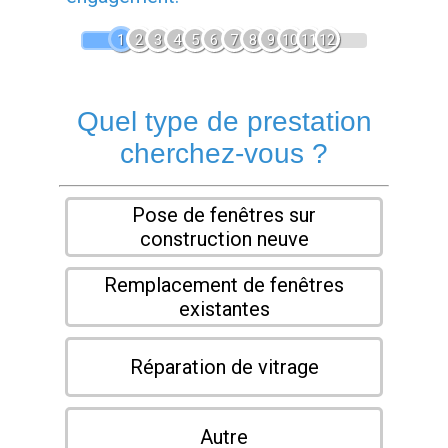
1
2
3
4
5
6
7
8
9
10
11
12
Quel type de prestation
cherchez-vous ?
Pose de fenêtres sur
construction neuve
Remplacement de fenêtres
existantes
Réparation de vitrage
Autre