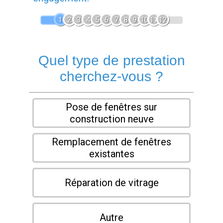
1
2
3
4
5
6
7
8
9
10
11
12
Quel type de prestation
cherchez-vous ?
Pose de fenêtres sur
construction neuve
Remplacement de fenêtres
existantes
Réparation de vitrage
Autre