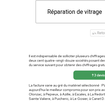
Réparation de vitrage
Retou
Il est indispensable de solliciter plusieurs chiffrag
deux cent quatre-vingt-douze sociétés posant des 
du service suivant pour obtenir des chiffrages gratu
↑ 3 devis
La facture varie au gré du matériel sélectionné : P
aujourd'hui le meilleur compromis pour son prix
Olonzac, à Pepieux, à Azille, à Escales, à La Redor
Sainte Valiere, à Puicheric, à Le Gosier, à Canet D