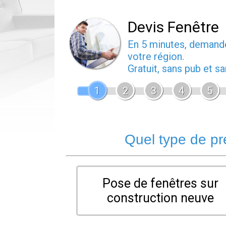
Devis Fenêtre
En 5 minutes, deman
votre région.
Gratuit, sans pub et 
1
2
3
4
5
Quel type de pr
Pose de fenêtres sur
construction neuve