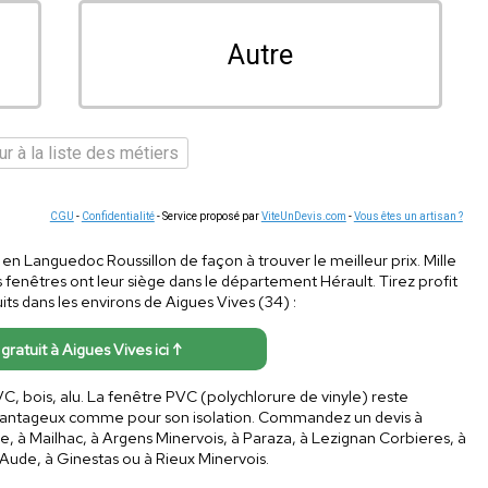
Autre
r à la liste des métiers
CGU
-
Confidentialité
- Service proposé par
ViteUnDevis.com
-
Vous êtes un artisan ?
es en Languedoc Roussillon de façon à trouver le meilleur prix. Mille
fenêtres ont leur siège dans le département Hérault. Tirez profit
its dans les environs de Aigues Vives (34) :
 gratuit à Aigues Vives ici ↑
VC, bois, alu. La fenêtre PVC (polychlorure de vinyle) reste
 avantageux comme pour son isolation. Commandez un devis à
te, à Mailhac, à Argens Minervois, à Paraza, à Lezignan Corbieres, à
 Aude, à Ginestas ou à Rieux Minervois.