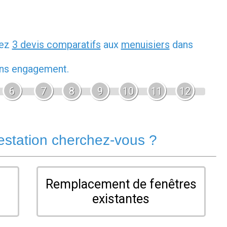
dez
3 devis comparatifs
aux
menuisiers
dans
sans engagement.
6
7
8
9
10
11
12
estation cherchez-vous ?
Remplacement de fenêtres
existantes