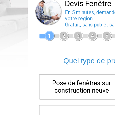
Devis Fenêtre
En 5 minutes, deman
votre région.
Gratuit, sans pub et 
1
2
3
4
5
Quel type de pr
Pose de fenêtres sur
construction neuve