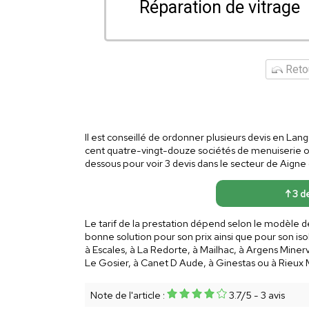
Réparation de vitrage
Retou
Il est conseillé de ordonner plusieurs devis en Lan
cent quatre-vingt-douze sociétés de menuiserie ont
dessous pour voir 3 devis dans le secteur de Aigne 
↑ 3 de
Le tarif de la prestation dépend selon le modèle de
bonne solution pour son prix ainsi que pour son iso
à Escales, à La Redorte, à Mailhac, à Argens Minerv
Le Gosier, à Canet D Aude, à Ginestas ou à Rieux 
Note de l'article :
3.7
/
5
-
3
avis