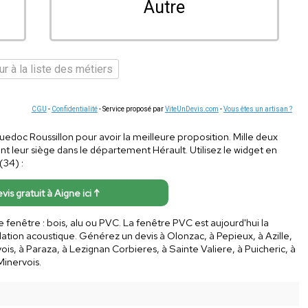
Autre
r à la liste des métiers
CGU
-
Confidentialité
- Service proposé par
ViteUnDevis.com
-
Vous êtes un artisan ?
guedoc Roussillon pour avoir la meilleure proposition. Mille deux
 leur siège dans le département Hérault. Utilisez le widget en
(34) :
vis gratuit à Aigne ici ↑
 fenêtre : bois, alu ou PVC. La fenêtre PVC est aujourd'hui la
lation acoustique. Générez un devis à Olonzac, à Pepieux, à Azille,
ois, à Paraza, à Lezignan Corbieres, à Sainte Valiere, à Puicheric, à
Minervois.