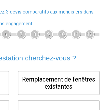
dez
3 devis comparatifs
aux
menuisiers
dans
sans engagement.
6
7
8
9
10
11
12
estation cherchez-vous ?
Remplacement de fenêtres
existantes