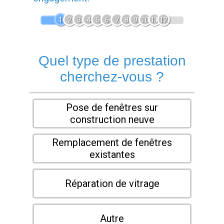
1
2
3
4
5
6
7
8
9
10
11
12
Quel type de prestation
cherchez-vous ?
Pose de fenêtres sur
construction neuve
Remplacement de fenêtres
existantes
Réparation de vitrage
Autre