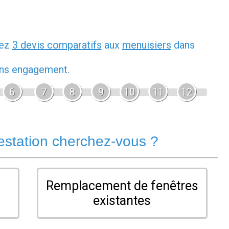
dez
3 devis comparatifs
aux
menuisiers
dans
sans engagement.
6
7
8
9
10
11
12
estation cherchez-vous ?
Remplacement de fenêtres
existantes