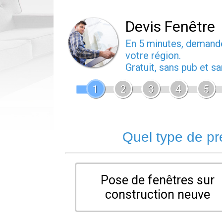
Devis Fenêtre
En 5 minutes, deman
votre région.
Gratuit, sans pub et 
1
2
3
4
5
Quel type de pr
Pose de fenêtres sur
construction neuve