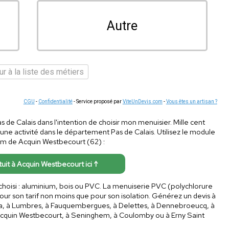
Autre
r à la liste des métiers
CGU
-
Confidentialité
- Service proposé par
ViteUnDevis.com
-
Vous êtes un artisan ?
as de Calais dans l'intention de choisir mon menuisier. Mille cent
ne activité dans le département Pas de Calais. Utilisez le module
s km de Acquin Westbecourt (62) :
tuit à Acquin Westbecourt ici ↑
l choisi : aluminium, bois ou PVC. La menuiserie PVC (polychlorure
ur son tarif non moins que pour son isolation. Générez un devis à
L'aa, à Lumbres, à Fauquembergues, à Delettes, à Dennebroeucq, à
 Acquin Westbecourt, à Seninghem, à Coulomby ou à Erny Saint